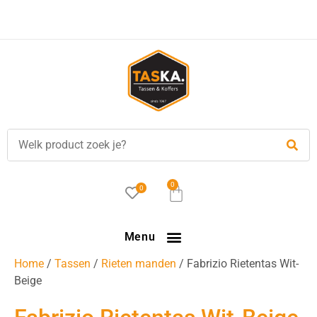
Voor
17.00 uur
besteld, is vandaag verzonden!
0
0
Menu
Home
/
Tassen
/
Rieten manden
/ Fabrizio Rietentas Wit-
Beige