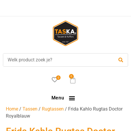
Voor
17.00 uur
besteld, is vandaag verzonden!
0
0
Menu
Home
/
Tassen
/
Rugtassen
/ Frida Kahlo Rugtas Doctor
Royalblauw