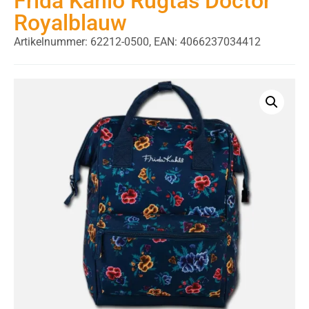
Frida Kahlo Rugtas Doctor
Royalblauw
Artikelnummer: 62212-0500,
EAN: 4066237034412