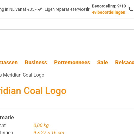
Beoordeling: 9/10 -
g in NL vanaf €35,-!
Eigen reparatieservice
49 beoordelingen
stassen
Business
Portemonnees
Sale
Reisacc
 Meridian Coal Logo
idian Coal Logo
rmatie
cht
0,00 kg
tingen
9 × 27 × 16 cm