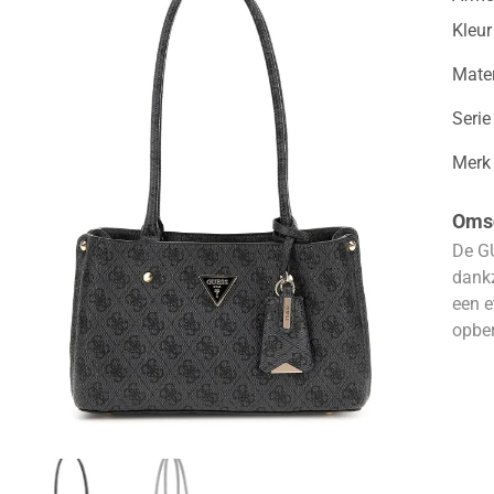
Kleur
Mater
Serie
Merk
Omsc
De GU
dankz
een e
opber