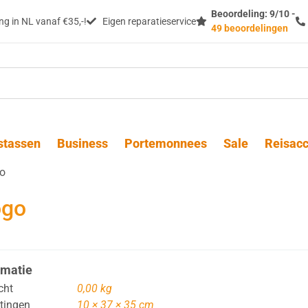
Beoordeling: 9/10 -
g in NL vanaf €35,-!
Eigen reparatieservice
49 beoordelingen
stassen
Business
Portemonnees
Sale
Reisacc
go
ogo
rmatie
cht
0,00 kg
tingen
10 × 37 × 35 cm