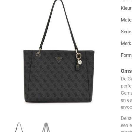
Kleur
Mater
Serie
Merk
Form
Omsc
De Gu
perfe
Gema
en ee
ervoo
De st
een e