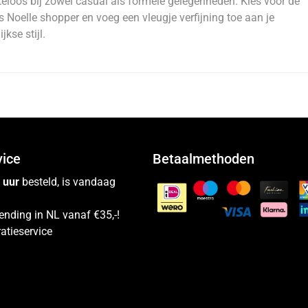
eloos bij zowel casual als formele gelegenheden. Kies voor de
 Noelle shopper en voeg een vleugje verfijning toe aan je
jkse stijl.
vice
Betaalmethoden
 uur
besteld, is vandaag
ending in NL vanaf €35,-!
atieservice