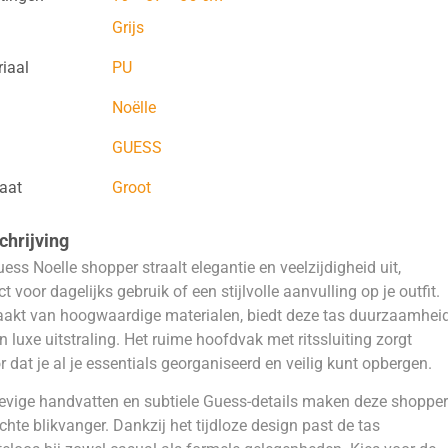
Grijs
iaal
PU
Noëlle
GUESS
aat
Groot
hrijving
ess Noelle shopper straalt elegantie en veelzijdigheid uit,
ct voor dagelijks gebruik of een stijlvolle aanvulling op je outfit.
akt van hoogwaardige materialen, biedt deze tas duurzaamhei
n luxe uitstraling. Het ruime hoofdvak met ritssluiting zorgt
r dat je al je essentials georganiseerd en veilig kunt opbergen.
evige handvatten en subtiele Guess-details maken deze shopper
chte blikvanger. Dankzij het tijdloze design past de tas