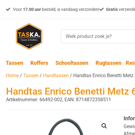
Voor
17.00 uur
besteld, is vandaag verzonden!
Gratis
verzendin
Tassen
Koffers
Schooltassen
Rugtassen
Rei
Home
/
Tassen
/
Handtassen
/ Handtas Enrico Benetti Met
Handtas Enrico Benetti Metz
Artikelnummer: 66492-002,
EAN: 8714872358511
Info
Gewi
Afme