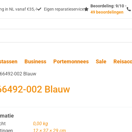
Beoordeling: 9/10 -
g in NL vanaf €35,-!
Eigen reparatieservice
49 beoordelingen
stassen
Business
Portemonnees
Sale
Reisacc
z 66492-002 Blauw
 66492-002 Blauw
rmatie
cht
0,00 kg
tingen
12 × 37 × 29 cm