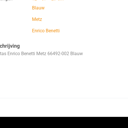
Blauw
Metz
Enrico Benetti
hrijving
tas Enrico Benetti Metz 66492-002 Blauw