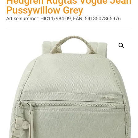
Hedgren Rugtas Vogue Jean
Pussywillow Grey
Artikelnummer: HIC11/984-09,
EAN: 5413507865976