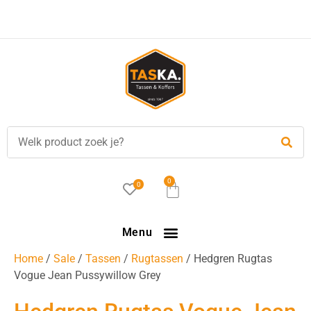
Voor
17.00 uur
besteld, is vandaag verzonden!
0
0
Menu
Home
/
Sale
/
Tassen
/
Rugtassen
/ Hedgren Rugtas
Vogue Jean Pussywillow Grey