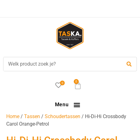
Voor
17.00 uur
besteld, is vandaag verzonden!
0
0
Menu
Home
/
Tassen
/
Schoudertassen
/ Hi-Di-Hi Crossbody
Carol Orange-Petrol