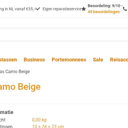
Beoordeling: 9/10 -
g in NL vanaf €35,-!
Eigen reparatieservice
49 beoordelingen
stassen
Business
Portemonnees
Sale
Reisacc
tas Camo Beige
amo Beige
rmatie
cht
0,00 kg
tingen
10 × 26 × 23 cm