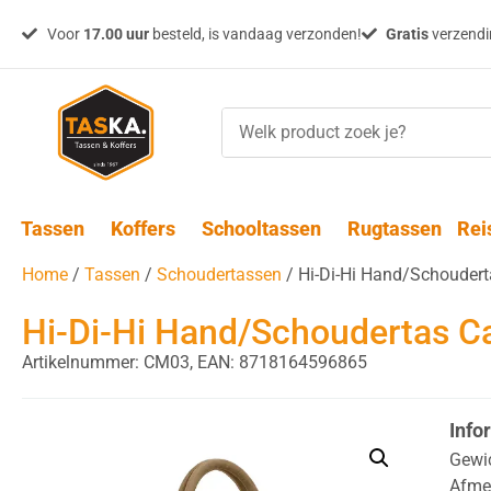
Voor
17.00 uur
besteld, is vandaag verzonden!
Gratis
verzendin
Tassen
Koffers
Schooltassen
Rugtassen
Rei
Home
/
Tassen
/
Schoudertassen
/ Hi-Di-Hi Hand/Schouder
Hi-Di-Hi Hand/Schoudertas C
Artikelnummer: CM03,
EAN: 8718164596865
Info
Gewi
Afme