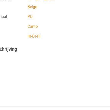
Beige
iaal
PU
Camo
Hi-Di-Hi
hrijving