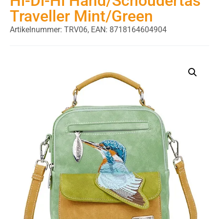
Hi-Di-Hi Hand/Schoudertas
Traveller Mint/Green
Artikelnummer: TRV06,
EAN: 8718164604904