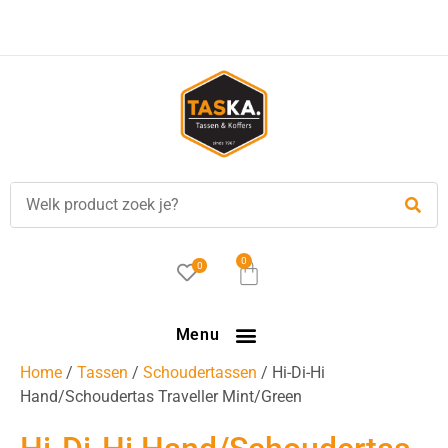
Voor
17.00 uur
besteld, is vandaag verzonden!
0
0
Menu
Home
/
Tassen
/
Schoudertassen
/ Hi-Di-Hi
Hand/Schoudertas Traveller Mint/Green