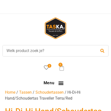
Gratis
verzending in NL vanaf €35,-!
0
0
Menu
Home
/
Tassen
/
Schoudertassen
/ Hi-Di-Hi
Hand/Schoudertas Traveller Terra/Red