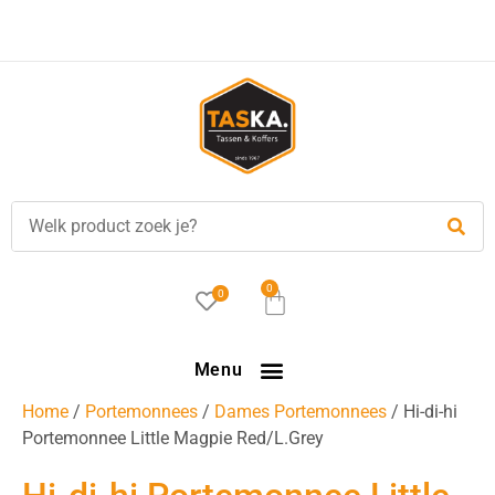
Voor
17.00 uur
besteld, is vandaag verzonden!
0
0
Menu
Home
/
Portemonnees
/
Dames Portemonnees
/ Hi-di-hi
Portemonnee Little Magpie Red/L.Grey