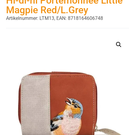
Hi-di-hi Portemonnee Little
Magpie Red/L.Grey
Artikelnummer: LTM13,
EAN: 8718164606748