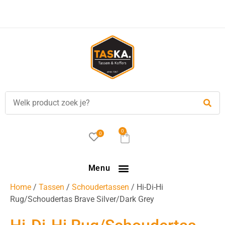
Gratis
verzending in NL vanaf €35,-!
0
0
Menu
Home
/
Tassen
/
Schoudertassen
/ Hi-Di-Hi
Rug/Schoudertas Brave Silver/Dark Grey