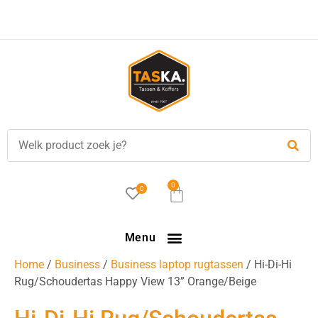
Voor
17.00 uur
besteld, is vandaag verzonden!
0
0
Menu
Home
/
Business
/
Business laptop rugtassen
/ Hi-Di-Hi
Rug/Schoudertas Happy View 13” Orange/Beige