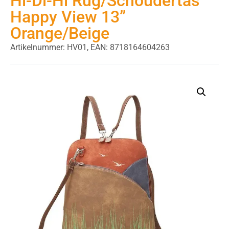
Hi-Di-Hi Rug/Schoudertas
Happy View 13”
Orange/Beige
Artikelnummer: HV01,
EAN: 8718164604263