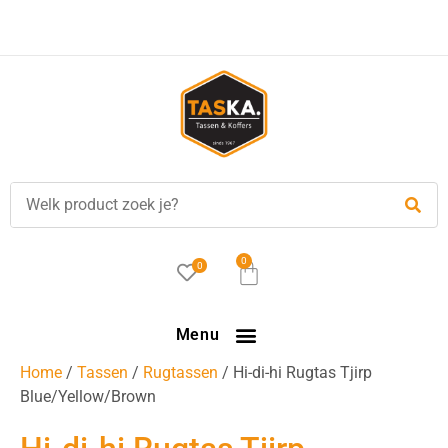
Gratis
verzending in NL vanaf €35,-!
0
0
Menu
Home
/
Tassen
/
Rugtassen
/ Hi-di-hi Rugtas Tjirp
Blue/Yellow/Brown