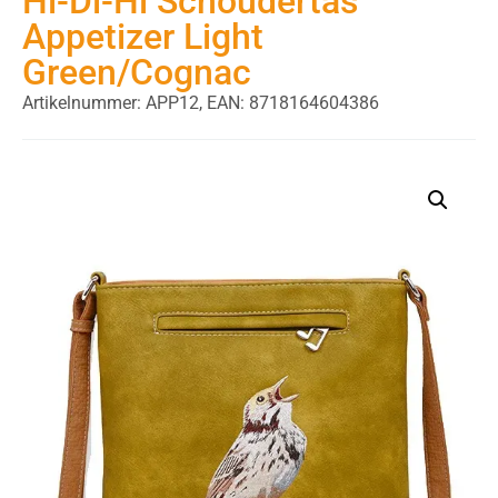
Hi-Di-Hi Schoudertas
Appetizer Light
Green/Cognac
Artikelnummer: APP12,
EAN: 8718164604386