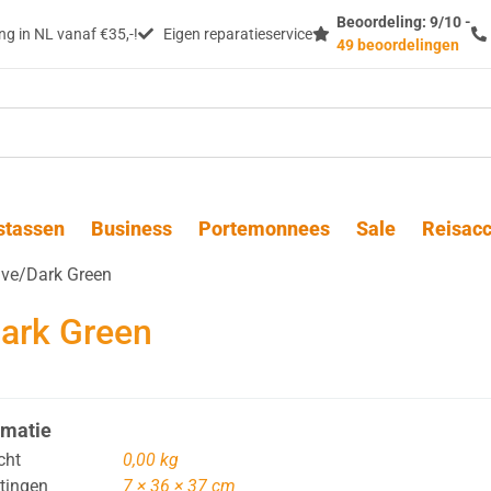
Beoordeling: 9/10 -
g in NL vanaf €35,-!
Eigen reparatieservice
49 beoordelingen
stassen
Business
Portemonnees
Sale
Reisacc
ive/Dark Green
Dark Green
rmatie
cht
0,00 kg
tingen
7 × 36 × 37 cm