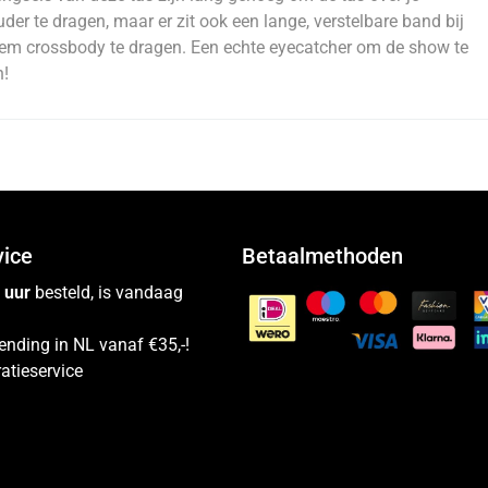
der te dragen, maar er zit ook een lange, verstelbare band bij
m crossbody te dragen. Een echte eyecatcher om de show te
n!
vice
Betaalmethoden
 uur
besteld, is vandaag
ending in NL vanaf €35,-!
atieservice