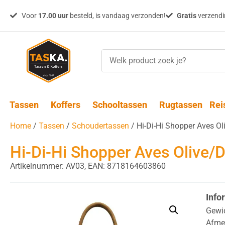
Voor
17.00 uur
besteld, is vandaag verzonden!
Gratis
verzendin
Tassen
Koffers
Schooltassen
Rugtassen
Rei
Home
/
Tassen
/
Schoudertassen
/ Hi-Di-Hi Shopper Aves Ol
Hi-Di-Hi Shopper Aves Olive/
Artikelnummer: AV03,
EAN: 8718164603860
Info
Gewi
Afme