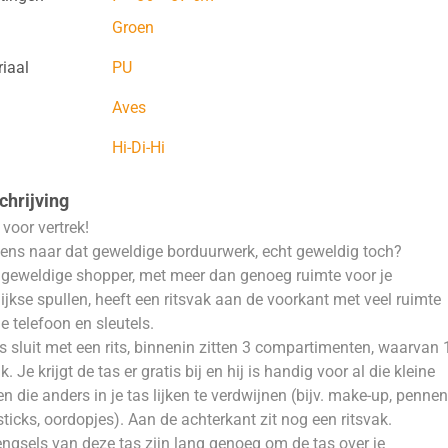
Groen
iaal
PU
Aves
Hi-Di-Hi
hrijving
 voor vertrek!
eens naar dat geweldige borduurwerk, echt geweldig toch?
geweldige shopper, met meer dan genoeg ruimte voor je
ijkse spullen, heeft een ritsvak aan de voorkant met veel ruimte
je telefoon en sleutels.
s sluit met een rits, binnenin zitten 3 compartimenten, waarvan 
k. Je krijgt de tas er gratis bij en hij is handig voor al die kleine
en die anders in je tas lijken te verdwijnen (bijv. make-up, pennen
ticks, oordopjes). Aan de achterkant zit nog een ritsvak.
ngsels van deze tas zijn lang genoeg om de tas over je