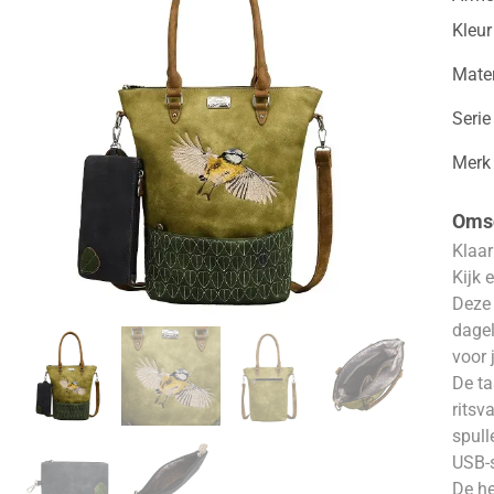
Kleur
Mater
Serie
Merk
Omsc
Klaar
Kijk 
Deze 
dagel
voor 
De ta
ritsva
spull
USB-s
De he