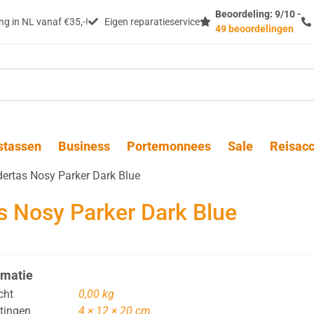
Beoordeling: 9/10 -
g in NL vanaf €35,-!
Eigen reparatieservice
49 beoordelingen
stassen
Business
Portemonnees
Sale
Reisacc
dertas Nosy Parker Dark Blue
s Nosy Parker Dark Blue
rmatie
cht
0,00 kg
tingen
4 × 12 × 20 cm