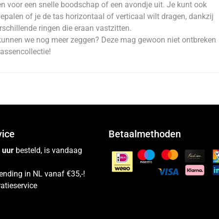
n voor een snelle boodschap of een avondje uit. Je kunt ook
bepalen of je de tas horizontaal of verticaal wilt dragen, dankzij
rschillende ringen die eraan vastzitten.
kunnen we nog meer zeggen? Deze mag gewoon niet ontbreken
 tassencollectie!
vice
Betaalmethoden
 uur
besteld, is vandaag
ending in NL vanaf €35,-!
atieservice