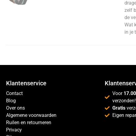
drage
zelf 
de ve
Wat 
in je
Klantenservice
Klantenser
Contact
Voor
17.00
Blog
verzonden!
Over ons
Gratis
verz
Algemene voorwaarden
Eigen repar
Ruilen en retourneren
Privacy