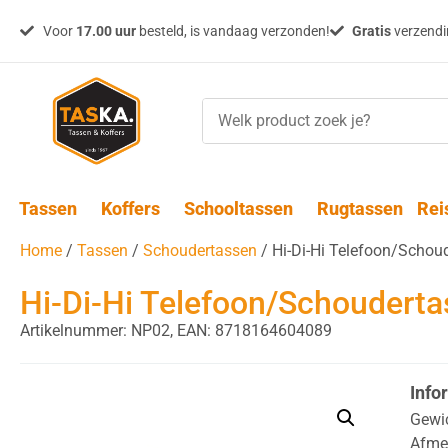
Voor
17.00 uur
besteld, is vandaag verzonden!
Gratis
verzendin
Tassen
Koffers
Schooltassen
Rugtassen
Rei
Home
/
Tassen
/
Schoudertassen
/ Hi-Di-Hi Telefoon/Schou
Hi-Di-Hi Telefoon/Schouderta
Artikelnummer: NP02,
EAN: 8718164604089
Info
Gewi
Afme