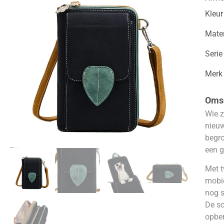
Kleur
Mater
Serie
Merk
Omsc
Wie z
nieuw
begro
een g
Met t
mobie
nog s
De sc
opber