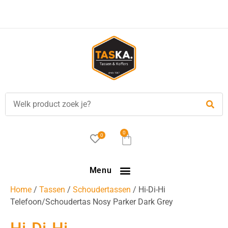
Gratis
verzending in NL vanaf €35,-!
0
0
Menu
Home
/
Tassen
/
Schoudertassen
/ Hi-Di-Hi
Telefoon/Schoudertas Nosy Parker Dark Grey