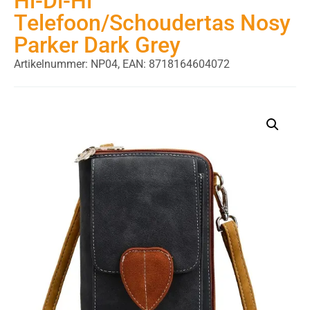
Hi-Di-Hi
Telefoon/Schoudertas Nosy
Parker Dark Grey
Artikelnummer: NP04,
EAN: 8718164604072