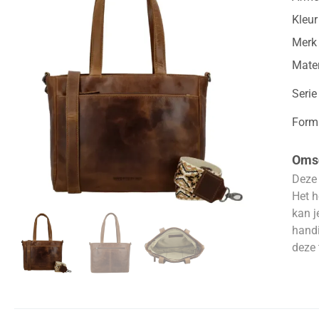
Kleur
Merk
Mater
Serie
Form
Omsc
Deze 
Het h
kan j
handi
deze 