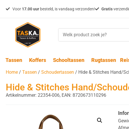
Voor
17.00 uur
besteld, is vandaag verzonden!
Gratis
verzendin
Tassen
Koffers
Schooltassen
Rugtassen
Rei
Home
/
Tassen
/
Schoudertassen
/ Hide & Stitches Hand/Sc
Hide & Stitches Hand/Schoude
Artikelnummer: 22354-006,
EAN: 8720673110296
Info
Gewi
Afme