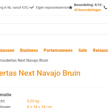
Beoordeling: 9/10 -
g in NL vanaf €35,-!
Eigen reparatieservice
49 beoordelingen
stassen
Business
Portemonnees
Sale
Reisacc
houdertas Next Navajo Bruin
rtas Next Navajo Bruin
rmatie
cht
0,00 kg
tingen
8 × 34 × 34 cm