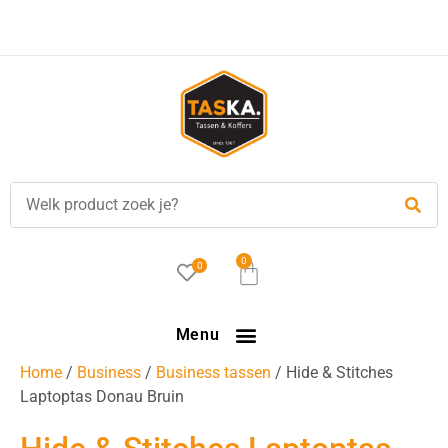
Voor
17.00 uur
besteld, is vandaag verzonden!
0
0
Menu
Home
/
Business
/
Business tassen
/ Hide & Stitches
Laptoptas Donau Bruin