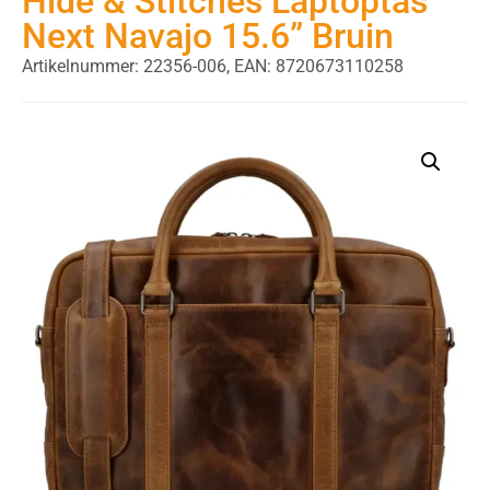
Hide & Stitches Laptoptas
Next Navajo 15.6” Bruin
Artikelnummer: 22356-006,
EAN: 8720673110258