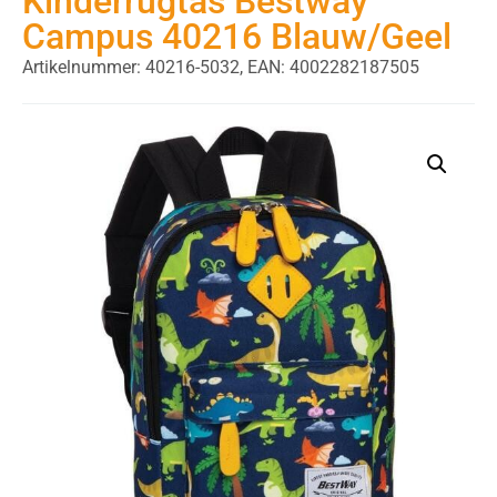
Kinderrugtas Bestway
Campus 40216 Blauw/Geel
Artikelnummer: 40216-5032,
EAN: 4002282187505