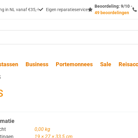
Beoordeling: 9/10 -
g in NL vanaf €35,-!
Eigen reparatieservice
49 beoordelingen
stassen
Business
Portemonnees
Sale
Reisacc
S
S
rmatie
cht
0,00 kg
tingen
19 × 27 × 33,5 cm