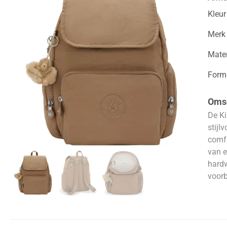
Kleur
Merk
Mater
Form
Omsc
De Ki
stijl
comfo
van e
hardw
voorb