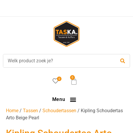
Voor
17.00 uur
besteld, is vandaag verzonden!
0
0
Menu
Home
/
Tassen
/
Schoudertassen
/ Kipling Schoudertas
Arto Beige Pearl