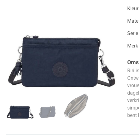
Kleur
Mater
Serie
Merk
Omsc
Riri 
Ontwo
vrouw
dagel
verkr
simpe
bent 