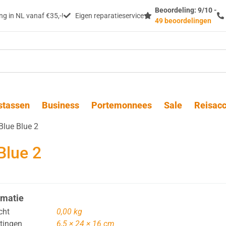
Beoordeling: 9/10 -
g in NL vanaf €35,-!
Eigen reparatieservice
49 beoordelingen
stassen
Business
Portemonnees
Sale
Reisacc
Blue Blue 2
Blue 2
rmatie
cht
0,00 kg
tingen
6,5 × 24 × 16 cm