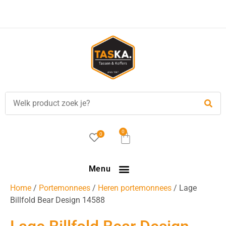
Voor
17.00 uur
besteld, is vandaag verzonden!
0
0
Menu
Home
/
Portemonnees
/
Heren portemonnees
/ Lage
Billfold Bear Design 14588