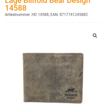
Lage Billfold Bear Design
14588
Artikelnummer: HD 14588,
EAN: 8717741245882