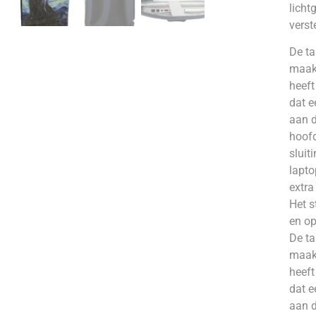
licht
verst
De ta
maakt
heeft
dat e
aan d
hoofd
sluit
lapto
extra
Het s
en op
De ta
maakt
heeft
dat e
aan d