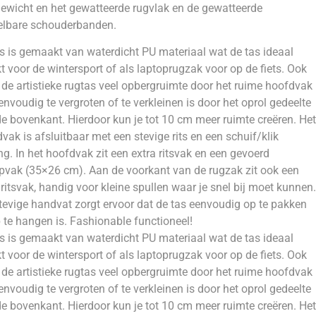
gewicht en het gewatteerde rugvlak en de gewatteerde
elbare schouderbanden.
s is gemaakt van waterdicht PU materiaal wat de tas ideaal
 voor de wintersport of als laptoprugzak voor op de fiets. Ook
 de artistieke rugtas veel opbergruimte door het ruime hoofdvak
envoudig te vergroten of te verkleinen is door het oprol gedeelte
e bovenkant. Hierdoor kun je tot 10 cm meer ruimte creëren. Het
vak is afsluitbaar met een stevige rits en een schuif/klik
ing. In het hoofdvak zit een extra ritsvak en een gevoerd
pvak (35×26 cm). Aan de voorkant van de rugzak zit ook een
 ritsvak, handig voor kleine spullen waar je snel bij moet kunnen.
tevige handvat zorgt ervoor dat de tas eenvoudig op te pakken
 te hangen is. Fashionable functioneel!
s is gemaakt van waterdicht PU materiaal wat de tas ideaal
 voor de wintersport of als laptoprugzak voor op de fiets. Ook
 de artistieke rugtas veel opbergruimte door het ruime hoofdvak
envoudig te vergroten of te verkleinen is door het oprol gedeelte
e bovenkant. Hierdoor kun je tot 10 cm meer ruimte creëren. Het