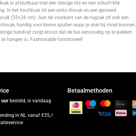
vak is afsluitbaar met een stevige rits en een schuif/klik
ing. In het hoofdvak zit een extra ritsvak en een gevoerd
pvak (35×26 cm). Aan de voorkant van de rugzak zit ook een
 ritsvak, handig voor kleine spullen waar je snel bij moet kunnen.
tevige handvat zorgt ervoor dat de tas eenvoudig op te pakken
 te hangen is. Fashionable functioneel!
vice
Betaalmethoden
 uur
besteld, is vandaag
ending in NL vanaf €35,-!
atieservice