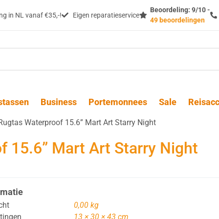
Beoordeling: 9/10 -
g in NL vanaf €35,-!
Eigen reparatieservice
49 beoordelingen
stassen
Business
Portemonnees
Sale
Reisacc
ugtas Waterproof 15.6” Mart Art Starry Night
 15.6” Mart Art Starry Night
rmatie
cht
0,00 kg
tingen
13 × 30 × 43 cm