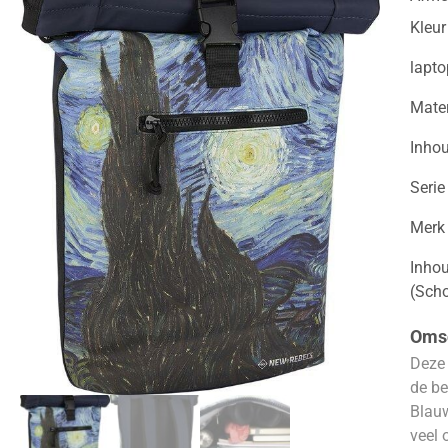
Kleur
lapt
Mater
Inho
Serie
Merk
Inhou
(Sch
Omsc
Deze 
de be
Blauw
veel 