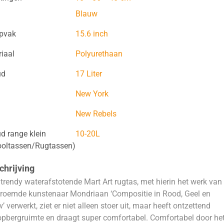
Blauw
opvak
15.6 inch
iaal
Polyurethaan
ud
17 Liter
New York
New Rebels
d range klein
10-20L
ooltassen/Rugtassen)
hrijving
trendy waterafstotende Mart Art rugtas, met hierin het werk van
roemde kunstenaar Mondriaan ‘Compositie in Rood, Geel en
’ verwerkt, ziet er niet alleen stoer uit, maar heeft ontzettend
opbergruimte en draagt super comfortabel. Comfortabel door he