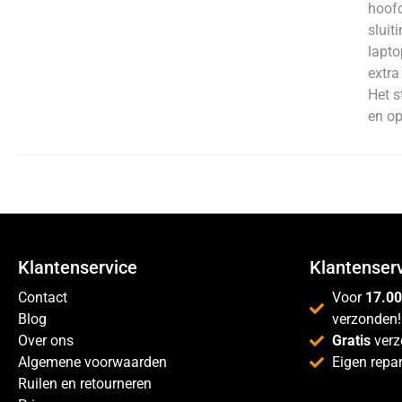
hoofd
sluit
lapto
extra
Het s
en op
Klantenservice
Klantenser
Contact
Voor
17.00
Blog
verzonden!
Over ons
Gratis
verz
Algemene voorwaarden
Eigen repar
Ruilen en retourneren