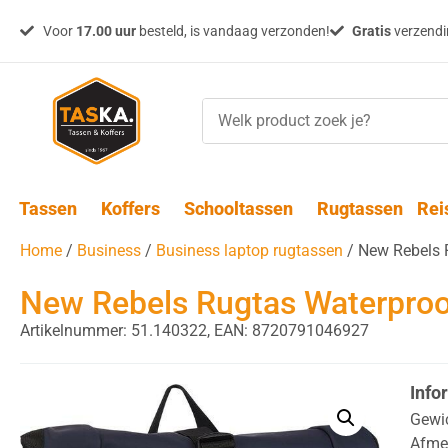
Voor
17.00 uur
besteld, is vandaag verzonden!
Gratis
verzendin
Tassen
Koffers
Schooltassen
Rugtassen
Rei
Home
/
Business
/
Business laptop rugtassen
/ New Rebels R
New Rebels Rugtas Waterproof
Artikelnummer: 51.140322,
EAN: 8720791046927
Info
Gewi
Afme