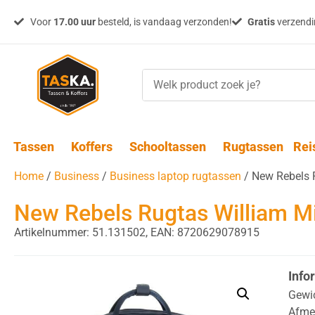
Voor
17.00 uur
besteld, is vandaag verzonden!
Gratis
verzendin
Tassen
Koffers
Schooltassen
Rugtassen
Rei
Home
/
Business
/
Business laptop rugtassen
/ New Rebels 
New Rebels Rugtas William M
Artikelnummer: 51.131502,
EAN: 8720629078915
Info
Gewi
Afme