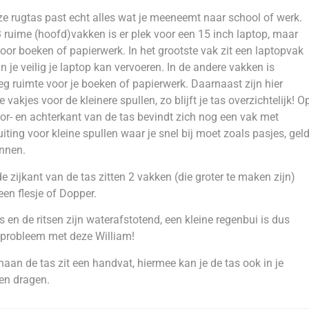
ze rugtas past echt alles wat je meeneemt naar school of werk.
 ruime (hoofd)vakken is er plek voor een 15 inch laptop, maar
oor boeken of papierwerk. In het grootste vak zit een laptopvak
n je veilig je laptop kan vervoeren. In de andere vakken is
g ruimte voor je boeken of papierwerk. Daarnaast zijn hier
e vakjes voor de kleinere spullen, zo blijft je tas overzichtelijk! O
or- en achterkant van de tas bevindt zich nog een vak met
luiting voor kleine spullen waar je snel bij moet zoals pasjes, geld
nnen.
e zijkant van de tas zitten 2 vakken (die groter te maken zijn)
een flesje of Dopper.
s en de ritsen zijn waterafstotend, een kleine regenbui is dus
probleem met deze William!
aan de tas zit een handvat, hiermee kan je de tas ook in je
en dragen.