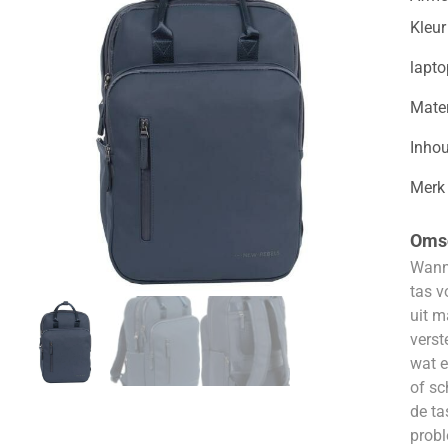
Kleur
lapt
Mater
Inho
Merk
Omsc
Wanne
tas v
uit m
verst
wat e
of sc
de ta
prob