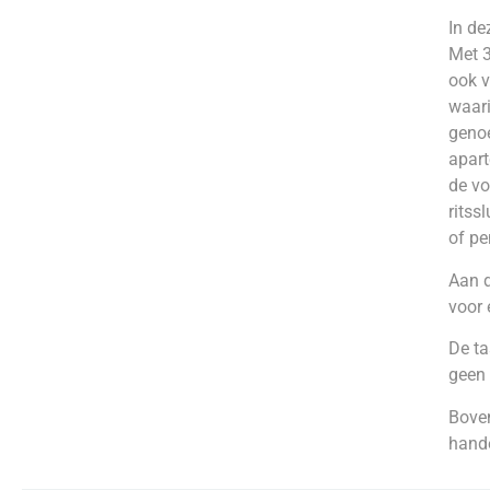
In de
Met 3
ook v
waari
genoe
apart
de vo
ritss
of pe
Aan d
voor 
De ta
geen 
Boven
hand