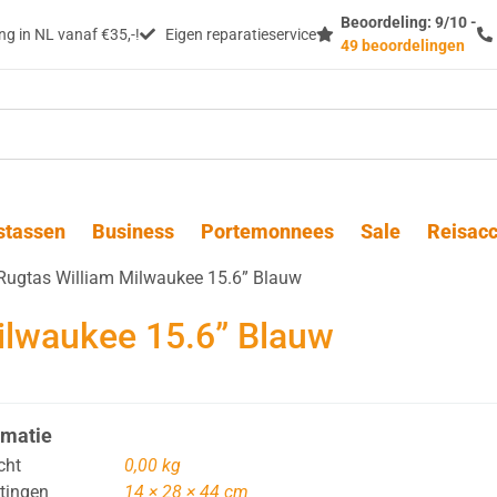
Beoordeling: 9/10 -
g in NL vanaf €35,-!
Eigen reparatieservice
49 beoordelingen
stassen
Business
Portemonnees
Sale
Reisacc
Rugtas William Milwaukee 15.6” Blauw
ilwaukee 15.6” Blauw
rmatie
cht
0,00 kg
tingen
14 × 28 × 44 cm