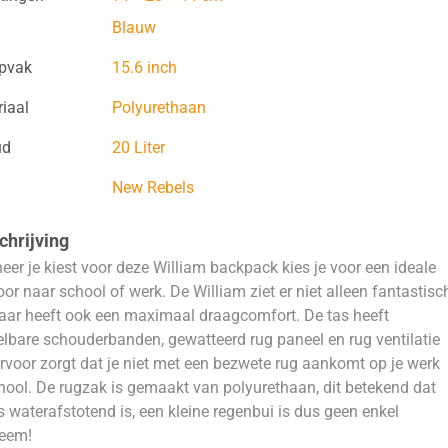
Blauw
opvak
15.6 inch
iaal
Polyurethaan
ud
20 Liter
New Rebels
hrijving
er je kiest voor deze William backpack kies je voor een ideale
oor naar school of werk. De William ziet er niet alleen fantastisc
aar heeft ook een maximaal draagcomfort. De tas heeft
elbare schouderbanden, gewatteerd rug paneel en rug ventilatie
rvoor zorgt dat je niet met een bezwete rug aankomt op je werk
hool. De rugzak is gemaakt van polyurethaan, dit betekend dat
s waterafstotend is, een kleine regenbui is dus geen enkel
leem!