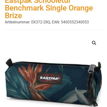
Eastpak Schooletui
Benchmark Single Orange
Brize
Artikelnummer: EK372-28Q,
EAN: 5400552340053