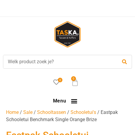
0
0
Menu
Home
/
Sale
/
Schooltassen
/
Schooletui's
/ Eastpak
Schooletui Benchmark Single Orange Brize