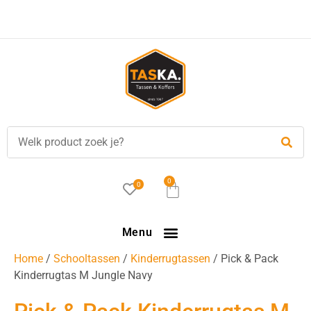
Voor
17.00 uur
besteld, is vandaag verzonden!
0
0
Menu
Home
/
Schooltassen
/
Kinderrugtassen
/ Pick & Pack
Kinderrugtas M Jungle Navy