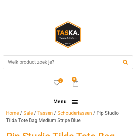
Voor
17.00 uur
besteld, is vandaag verzonden!
0
0
Menu
Home
/
Sale
/
Tassen
/
Schoudertassen
/ Pip Studio
Tilda Tote Bag Medium Stripe Blue