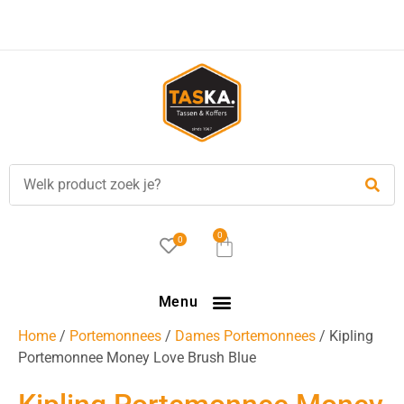
Voor
17.00 uur
besteld, is vandaag verzonden!
0
0
Menu
Home
/
Portemonnees
/
Dames Portemonnees
/ Kipling
Portemonnee Money Love Brush Blue