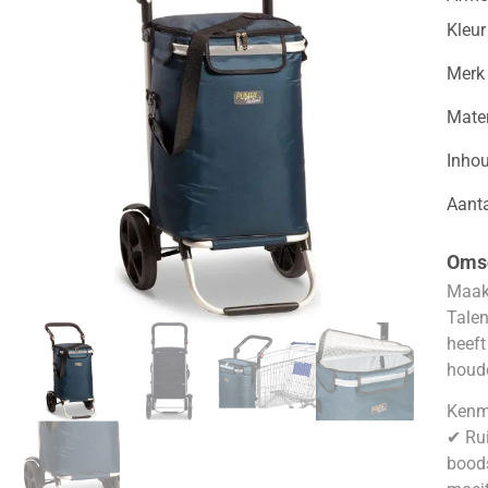
Kleur
Merk
Mater
Inho
Aanta
Omsc
Maak
Talen
heeft
houd
Kenm
✔ Rui
boods