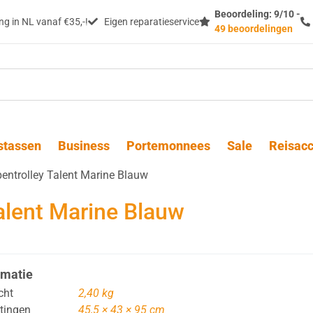
Beoordeling: 9/10 -
g in NL vanaf €35,-!
Eigen reparatieservice
49 beoordelingen
stassen
Business
Portemonnees
Sale
Reisacc
ntrolley Talent Marine Blauw
alent Marine Blauw
rmatie
cht
2,40 kg
tingen
45,5 × 43 × 95 cm