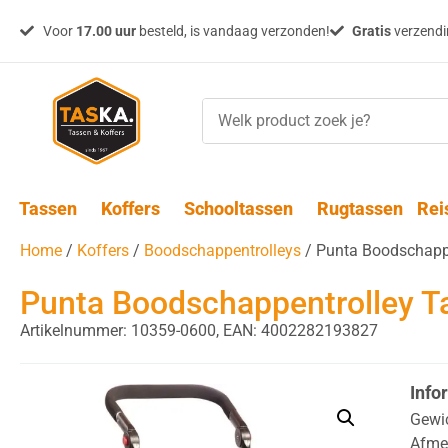
Voor
17.00 uur
besteld, is vandaag verzonden!
Gratis
verzendin
Tassen
Koffers
Schooltassen
Rugtassen
Rei
Home
/
Koffers
/
Boodschappentrolleys
/ Punta Boodschappe
Punta Boodschappentrolley T
Artikelnummer: 10359-0600,
EAN: 4002282193827
Info
Gewi
Afme