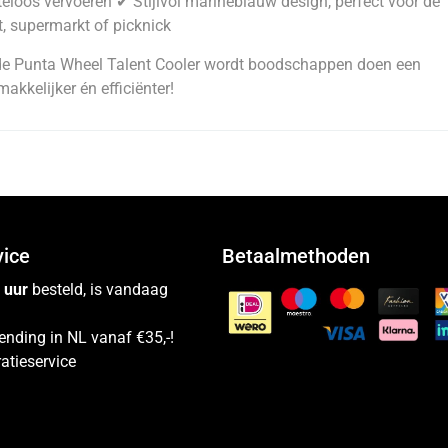
eloos vervoeren ✔ Stijlvol marineblauw design, perfect voor de
, supermarkt of picknick
de Punta Wheel Talent Cooler wordt boodschappen doen een
makkelijker én efficiënter!
vice
Betaalmethoden
 uur
besteld, is vandaag
ending in NL vanaf €35,-!
atieservice