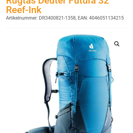
Rugtas Deuter Futura 32
Reef-Ink
Artikelnummer: DR3400821-1358,
EAN: 4046051134215