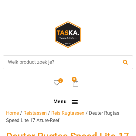
Voor
17.00 uur
besteld, is vandaag verzonden!
0
0
Menu
Home
/
Reistassen
/
Reis Rugtassen
/ Deuter Rugtas
Speed Lite 17 Azure-Reef