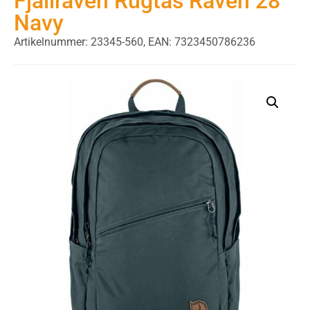
Fjällräven Rugtas Räven 28
Navy
Artikelnummer: 23345-560,
EAN: 7323450786236