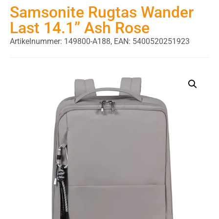
Samsonite Rugtas Wander
Last 14.1” Ash Rose
Artikelnummer: 149800-A188,
EAN: 5400520251923