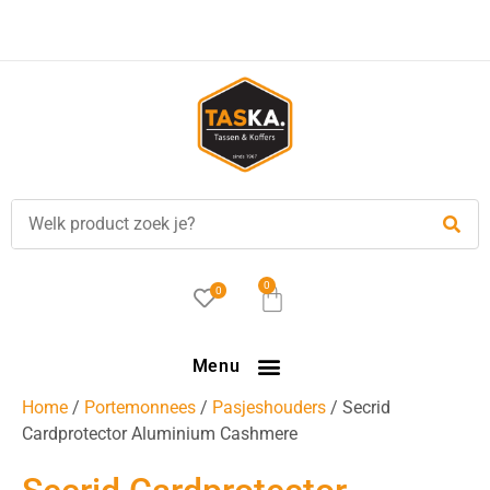
Voor
17.00 uur
besteld, is vandaag verzonden!
0
0
Menu
Home
/
Portemonnees
/
Pasjeshouders
/ Secrid
Cardprotector Aluminium Cashmere