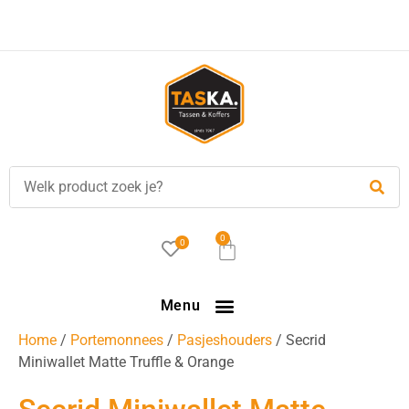
Voor
17.00 uur
besteld, is vandaag verzonden!
0
0
Menu
Home
/
Portemonnees
/
Pasjeshouders
/ Secrid
Miniwallet Matte Truffle & Orange