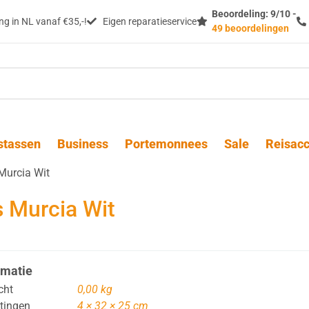
Beoordeling: 9/10 -
g in NL vanaf €35,-!
Eigen reparatieservice
49 beoordelingen
stassen
Business
Portemonnees
Sale
Reisacc
Murcia Wit
 Murcia Wit
rmatie
cht
0,00 kg
tingen
4 × 32 × 25 cm