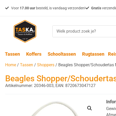
Voor
17.00 uur
besteld, is vandaag verzonden!
Gratis
verzendin
Tassen
Koffers
Schooltassen
Rugtassen
Rei
Home
/
Tassen
/
Shoppers
/ Beagles Shopper/Schoudertas 
Beagles Shopper/Schoudertas
Artikelnummer: 20346-003,
EAN: 8720673047127
Info
Gewi
Afme