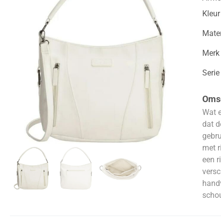
Kleur
Mater
Merk
Serie
Omsc
Wat e
dat d
gebru
met r
een r
versc
handv
schou