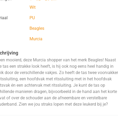
Wit
iaal
PU
Beagles
Murcia
hrijving
en mooierd, deze Murcia shopper van het merk Beagles! Naast
e tas een strakke look heeft, is hij ook nog eens heel handig in
ik door de verschillende vakjes. Zo heeft de tas twee voorvakke
itssluiting, een hoofdvak met ritssluiting met in het hoofdvak
itsvak én een achtervak met ritssluiting. Je kunt de tas op
hillende manieren dragen, bijvoorbeeld in de hand aan het korte
at of over de schouder aan de afneembare en verstelbare
derband. Zien we jou straks lopen met deze leukerd bij je?