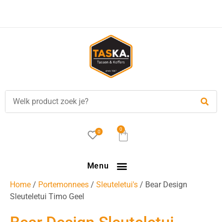
Voor
17.00 uur
besteld, is vandaag verzonden!
0
0
Menu
Home
/
Portemonnees
/
Sleuteletui's
/ Bear Design
Sleuteletui Timo Geel