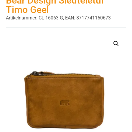
Bear Design Sleuteletui
Timo Geel
Artikelnummer: CL 16063 G,
EAN: 8717741160673