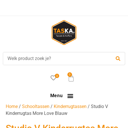
Voor
17.00 uur
besteld, is vandaag verzonden!
0
0
Menu
Home
/
Schooltassen
/
Kinderrugtassen
/ Studio V
Kinderrugtas More Love Blauw