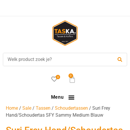
Voor
17.00 uur
besteld, is vandaag verzonden!
0
0
Menu
Home
/
Sale
/
Tassen
/
Schoudertassen
/ Suri Frey
Hand/Schoudertas SFY Sammy Medium Blauw