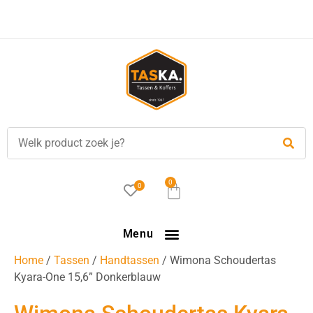
Voor
17.00 uur
besteld, is vandaag verzonden!
0
0
Menu
Home
/
Tassen
/
Handtassen
/ Wimona Schoudertas
Kyara-One 15,6” Donkerblauw