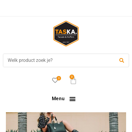
Voor
17.00 uur
besteld, is vandaag verzonden!
0
0
Menu