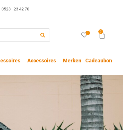
0528 - 23 42 70
0
0
essoires
Accessoires
Merken
Cadeaubon