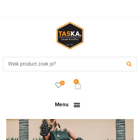
Voor
17.00 uur
besteld, is vandaag verzonden!
0
0
Menu