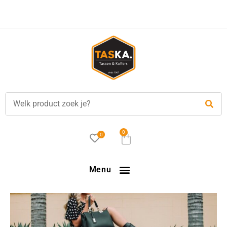
Voor
17.00 uur
besteld, is vandaag verzonden!
0
0
Menu