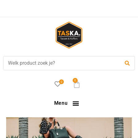
Voor
17.00 uur
besteld, is vandaag verzonden!
0
0
Menu