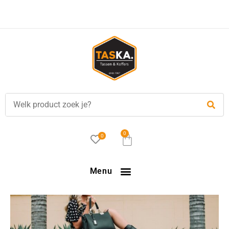
Voor
17.00 uur
besteld, is vandaag verzonden!
0
0
Menu